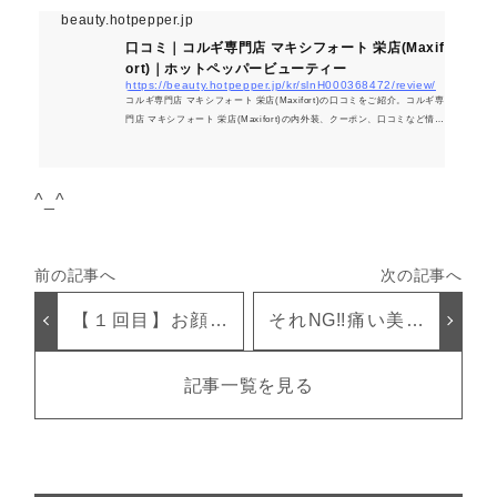
beauty.hotpepper.jp
口コミ｜コルギ専門店 マキシフォート 栄店(Maxif
ort)｜ホットペッパービューティー
https://beauty.hotpepper.jp/kr/slnH000368472/review/
コルギ専門店 マキシフォート 栄店(Maxifort)の口コミをご紹介。コルギ専
門店 マキシフォート 栄店(Maxifort)の内外装、クーポン、口コミなど情報
満載です。コルギ専門店 マキシフォート 栄店(Maxifort)の口コミならホッ
トペッパービューティー
^_^
【１回目】お顔の
それNG!!痛い美容
施術事例をご紹介
は老化のはじまり
☆
記事一覧を見る