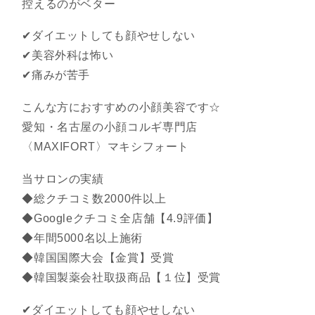
控えるのがベター
✔︎ダイエットしても顔やせしない
✔︎美容外科は怖い
✔︎痛みが苦手
こんな方におすすめの小顔美容です☆
愛知・名古屋の小顔コルギ専門店
〈MAXIFORT〉マキシフォート
当サロンの実績
◆総クチコミ数2000件以上
◆Googleクチコミ全店舗【4.9評価】
◆年間5000名以上施術
◆韓国国際大会【金賞】受賞
◆韓国製薬会社取扱商品【１位】受賞
✔︎ダイエットしても顔やせしない