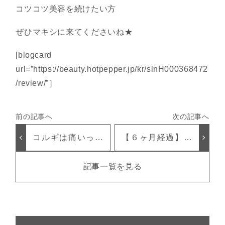
コツコツ美容を続けたい方
ぜひマキシに来てくださいね★
[blogcard
url=”https://beauty.hotpepper.jp/kr/slnH000368472
/review/”］
コルギは痛いって
【６ヶ月経過】お
言ってるサロン
顔のお悩み改善例
NG
をご紹介
記事一覧を見る