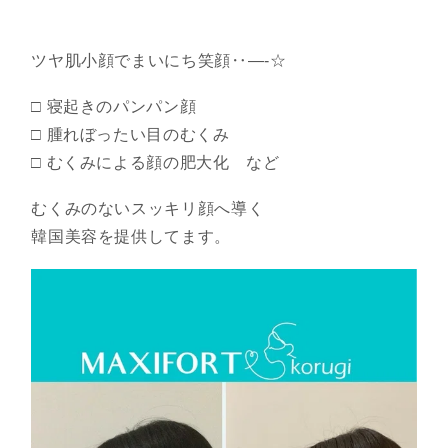
ツヤ肌小顔でまいにち笑顔‥—-☆
□ 寝起きのパンパン顔
□ 腫れぼったい目のむくみ
□ むくみによる顔の肥大化 など
むくみのないスッキリ顔へ導く
韓国美容を提供してます。