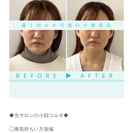
◆当サロンの小顔コルギ◆
◯痛気持ちい力加減