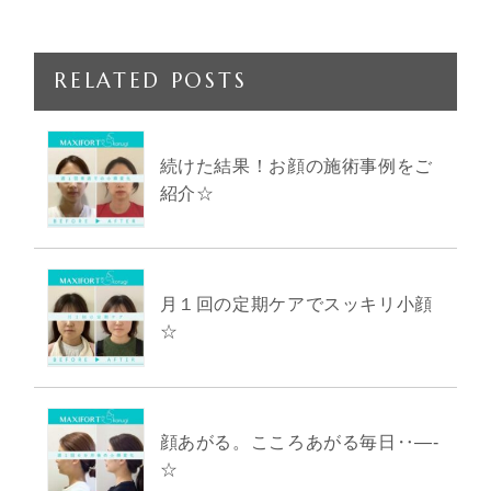
RELATED POSTS
続けた結果！お顔の施術事例をご
紹介☆
月１回の定期ケアでスッキリ小顔
☆
顔あがる。こころあがる毎日‥―-
☆