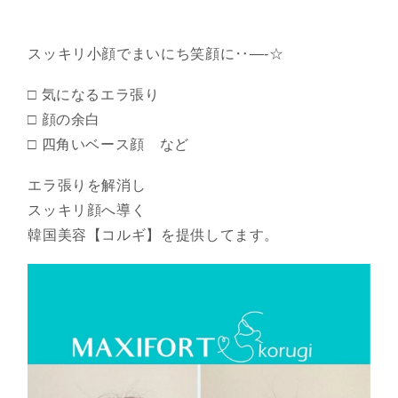
スッキリ小顔でまいにち笑顔に‥—-☆
□ 気になるエラ張り
□ 顔の余白
□ 四角いベース顔 など
エラ張りを解消し
スッキリ顔へ導く
韓国美容【コルギ】を提供してます。