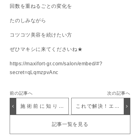
回数を重ねるごとの変化を
たのしみながら
コツコツ美容を続けたい方
ぜひマキシに来てくださいね★
https://maxifort-gr.com/salon/embed/#?
secret=qLqmzpvAnc
施術前に知りた
これで解決！エラ
い コルギの疑問
張りには 【コル
点
ギ】
記事一覧を見る