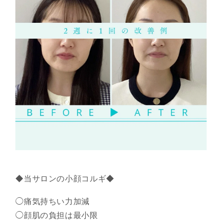
◆当サロンの小顔コルギ◆
◯痛気持ちい力加減
◯顔肌の負担は最小限