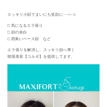
スッキリ小顔でまいにち笑顔に‥—-☆
□ 気になるエラ張り
□ 顔の余白
□ 四角いベース顔 など
エラ張りを解消し、スッキリ顔へ導く
韓国美容【コルギ】を提供してます。