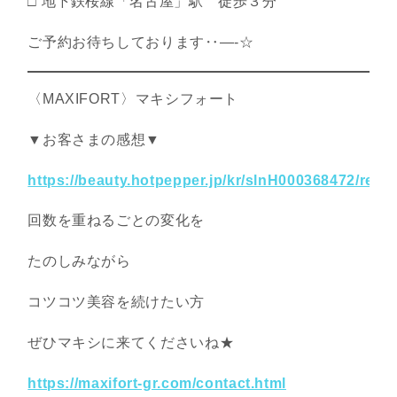
□ 地下鉄桜線「名古屋」駅 徒歩３分
ご予約お待ちしております‥―-☆
〈MAXIFORT〉マキシフォート
▼お客さまの感想▼
https://beauty.hotpepper.jp/kr/slnH000368472/revi
回数を重ねるごとの変化を
たのしみながら
コツコツ美容を続けたい方
ぜひマキシに来てくださいね★
https://maxifort-gr.com/contact.html