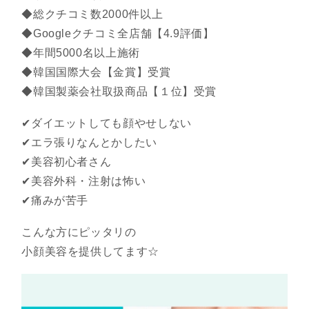
◆総クチコミ数2000件以上
◆Googleクチコミ全店舗【4.9評価】
◆年間5000名以上施術
◆韓国国際大会【金賞】受賞
◆韓国製薬会社取扱商品【１位】受賞
✔︎ダイエットしても顔やせしない
✔︎エラ張りなんとかしたい
✔︎美容初心者さん
✔︎美容外科・注射は怖い
✔︎痛みが苦手
こんな方にピッタリの
小顔美容を提供してます☆